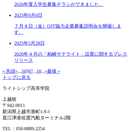
2026年度入学生募集チラシができました。
2025年6月6日
７月４日（金）OJT協力企業募集説明会を開催しま
す。
2025年5月28日
2026年４月の「柏崎サテライト」設置に関するプレス
リリース
« 先頭
«
...
3
4
5
6
7
...
10
...
»
最後 »
トップに戻る
ライトシップ高等学院
上越校
〒942-0011
新潟県上越市港町1-9-1
直江津港佐渡汽船ターミナル2階
TEL：050-8889-2254