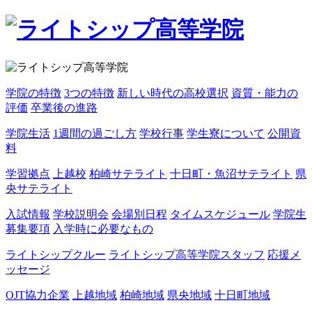
学院の特徴
3つの特徴
新しい時代の高校選択
資質・能力の
評価
卒業後の進路
学院生活
1週間の過ごし方
学校行事
学生寮について
公開資
料
学習拠点
上越校
柏崎サテライト
十日町・魚沼サテライト
県
央サテライト
入試情報
学校説明会
会場別日程
タイムスケジュール
学院生
募集要項
入学時に必要なもの
ライトシップクルー
ライトシップ高等学院スタッフ
応援メ
ッセージ
OJT協力企業
上越地域
柏崎地域
県央地域
十日町地域