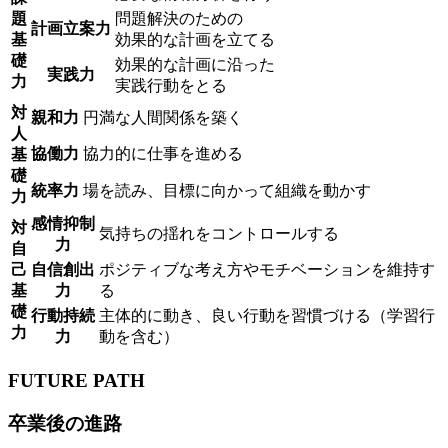
題
問題解決のための
計画立案力
基
効果的な計画を立てる
礎
効果的な計画に沿った
実践力
力
実践行動をとる
対
親和力
円満な人間関係を築く
人
協働力
協力的に仕事を進める
基
礎
統率力
場を読み、目標に向かって組織を動かす
力
感情抑制
対
気持ちの揺れをコントロールする
力
自
己
自信創出
ポジティブな考え方やモチベーションを維持す
基
力
る
礎
行動持続
主体的に動き、良い行動を習慣づける（学習行
力
力
動を含む）
FUTURE PATH
卒業後の進路