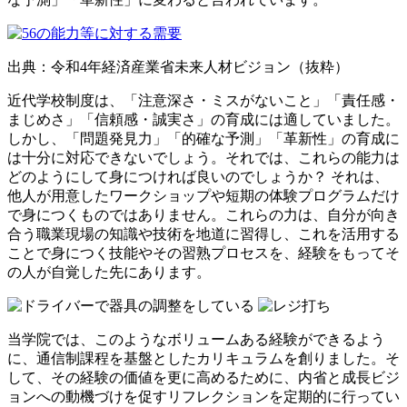
出典：令和4年経済産業省未来人材ビジョン（抜粋）
近代学校制度は、「注意深さ・ミスがないこと」「責任感・
まじめさ」「信頼感・誠実さ」の育成には適していました。
しかし、「問題発見力」「的確な予測」「革新性」の育成に
は十分に対応できないでしょう。それでは、これらの能力は
どのようにして身につければ良いのでしょうか？ それは、
他人が用意したワークショップや短期の体験プログラムだけ
で身につくものではありません。これらの力は、自分が向き
合う職業現場の知識や技術を地道に習得し、これを活用する
ことで身につく技能やその習熟プロセスを、経験をもってそ
の人が自覚した先にあります。
当学院では、このようなボリュームある経験ができるよう
に、通信制課程を基盤としたカリキュラムを創りました。そ
して、その経験の価値を更に高めるために、内省と成長ビジ
ョンへの動機づけを促すリフレクションを定期的に行ってい