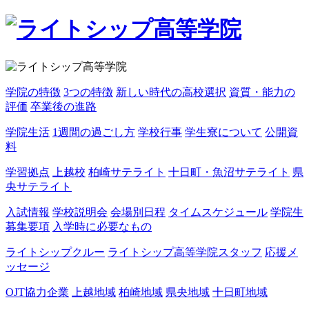
学院の特徴
3つの特徴
新しい時代の高校選択
資質・能力の
評価
卒業後の進路
学院生活
1週間の過ごし方
学校行事
学生寮について
公開資
料
学習拠点
上越校
柏崎サテライト
十日町・魚沼サテライト
県
央サテライト
入試情報
学校説明会
会場別日程
タイムスケジュール
学院生
募集要項
入学時に必要なもの
ライトシップクルー
ライトシップ高等学院スタッフ
応援メ
ッセージ
OJT協力企業
上越地域
柏崎地域
県央地域
十日町地域