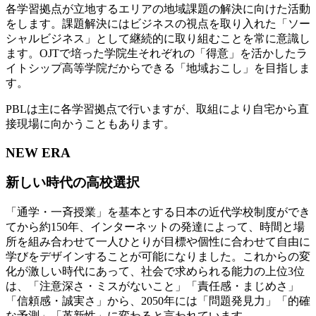
各学習拠点が立地するエリアの地域課題の解決に向けた活動
をします。課題解決にはビジネスの視点を取り入れた「ソー
シャルビジネス」として継続的に取り組むことを常に意識し
ます。OJTで培った学院生それぞれの「得意」を活かしたラ
イトシップ高等学院だからできる「地域おこし」を目指しま
す。
PBLは主に各学習拠点で行いますが、取組により自宅から直
接現場に向かうこともあります。
NEW ERA
新しい時代の高校選択
「通学・一斉授業」を基本とする日本の近代学校制度ができ
てから約150年、インターネットの発達によって、時間と場
所を組み合わせて一人ひとりが目標や個性に合わせて自由に
学びをデザインすることが可能になりました。これからの変
化が激しい時代にあって、社会で求められる能力の上位3位
は、「注意深さ・ミスがないこと」「責任感・まじめさ」
「信頼感・誠実さ」から、2050年には「問題発見力」「的確
な予測」「革新性」に変わると言われています。