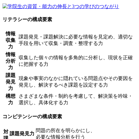
リテラシーの構成要素
情報
課題発見・課題解決に必要な情報を見定め、適切な
収集
手段を用いて収集・調査・整理する力
力
情報
収集した個々の情報を多角的に分析し、現状を正確
分析
に把握する力
力
課題
現象や事実のなかに隠れている問題点やその要因を
発見
発見し、解決するべき課題を設定する力
力
構想
さまざまな条件・制約を考慮して、解決策を吟味・
力
選択し、具体化する力
コンピテンシーの構成要素
問題の所在を明らかにし、
対
課題発見力
必要な情報分析を行う
課