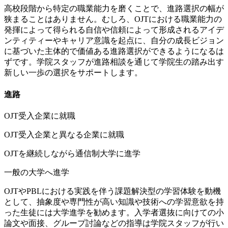
高校段階から特定の職業能力を磨くことで、進路選択の幅が
狭まることはありません。むしろ、OJTにおける職業能力の
発揮によって得られる自信や信頼によって形成されるアイデ
ンティティーやキャリア意識を起点に、自分の成長ビジョン
に基づいた主体的で価値ある進路選択ができるようになるは
ずです。学院スタッフが進路相談を通じて学院生の踏み出す
新しい一歩の選択をサポートします。
進路
OJT受入企業に就職
OJT受入企業と異なる企業に就職
OJTを継続しながら通信制大学に進学
一般の大学へ進学
OJTやPBLにおける実践を伴う課題解決型の学習体験を動機
として、抽象度や専門性が高い知識や技術への学習意欲を持
った生徒には大学進学を勧めます。入学者選抜に向けての小
論文や面接、グループ討論などの指導は学院スタッフが行い