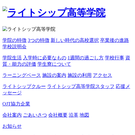
学院の特徴
3つの特徴
新しい時代の高校選択
卒業後の進路
学校説明会
学院生活
入学時に必要なもの
1週間の過ごし方
学校行事
資
質・能力の評価
学生寮について
ラーニングベース
施設の案内
施設の利用
アクセス
ライトシップクルー
ライトシップ高等学院スタッフ
応援メ
ッセージ
OJT協力企業
会社案内
ごあいさつ
会社概要
沿革
地図
お知らせ