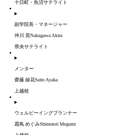
十日町・魚沼サテライト
副学院長・マネージャー
仲川 晃
Nakagawa Akira
県央サテライト
メンター
齋藤 綾花
Saito Ayaka
上越校
ウェルビーイングプランナー
霜鳥 めぐみ
Shimotori Megumi