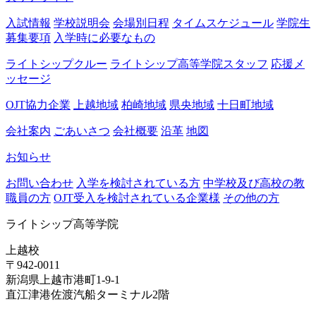
入試情報
学校説明会
会場別日程
タイムスケジュール
学院生
募集要項
入学時に必要なもの
ライトシップクルー
ライトシップ高等学院スタッフ
応援メ
ッセージ
OJT協力企業
上越地域
柏崎地域
県央地域
十日町地域
会社案内
ごあいさつ
会社概要
沿革
地図
お知らせ
お問い合わせ
入学を検討されている方
中学校及び高校の教
職員の方
OJT受入を検討されている企業様
その他の方
ライトシップ高等学院
上越校
〒942-0011
新潟県上越市港町1-9-1
直江津港佐渡汽船ターミナル2階