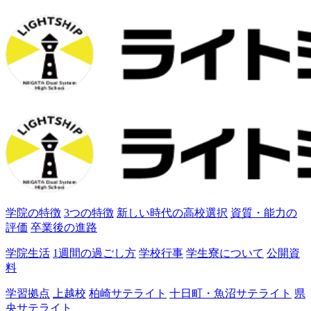
学院の特徴
3つの特徴
新しい時代の高校選択
資質・能力の
評価
卒業後の進路
学院生活
1週間の過ごし方
学校行事
学生寮について
公開資
料
学習拠点
上越校
柏崎サテライト
十日町・魚沼サテライト
県
央サテライト