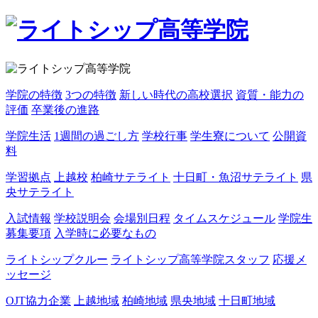
学院の特徴
3つの特徴
新しい時代の高校選択
資質・能力の
評価
卒業後の進路
学院生活
1週間の過ごし方
学校行事
学生寮について
公開資
料
学習拠点
上越校
柏崎サテライト
十日町・魚沼サテライト
県
央サテライト
入試情報
学校説明会
会場別日程
タイムスケジュール
学院生
募集要項
入学時に必要なもの
ライトシップクルー
ライトシップ高等学院スタッフ
応援メ
ッセージ
OJT協力企業
上越地域
柏崎地域
県央地域
十日町地域