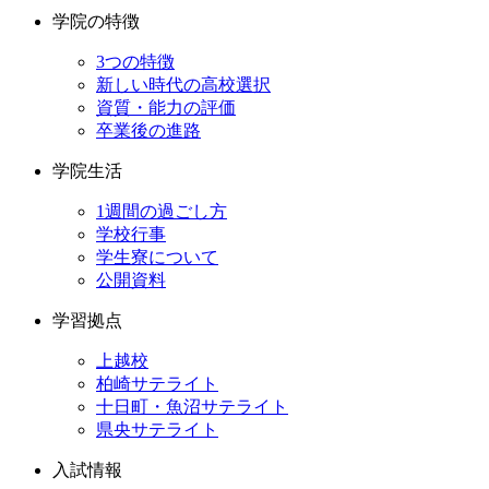
学院の特徴
3つの特徴
新しい時代の高校選択
資質・能力の評価
卒業後の進路
学院生活
1週間の過ごし方
学校行事
学生寮について
公開資料
学習拠点
上越校
柏崎サテライト
十日町・魚沼サテライト
県央サテライト
入試情報