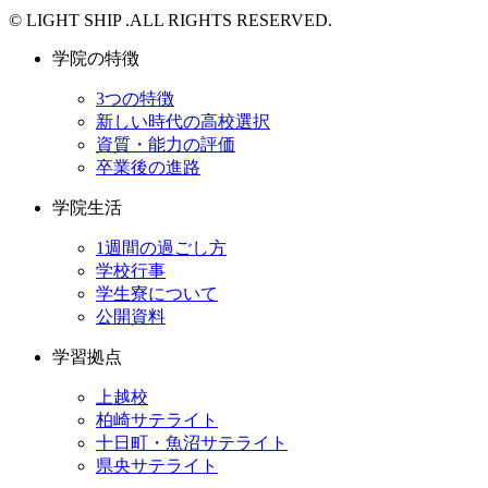
© LIGHT SHIP .ALL RIGHTS RESERVED.
学院の特徴
3つの特徴
新しい時代の高校選択
資質・能力の評価
卒業後の進路
学院生活
1週間の過ごし方
学校行事
学生寮について
公開資料
学習拠点
上越校
柏崎サテライト
十日町・魚沼サテライト
県央サテライト