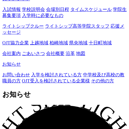
入試情報
学校説明会
会場別日程
タイムスケジュール
学院生
募集要項
入学時に必要なもの
ライトシップクルー
ライトシップ高等学院スタッフ
応援メ
ッセージ
OJT協力企業
上越地域
柏崎地域
県央地域
十日町地域
会社案内
ごあいさつ
会社概要
沿革
地図
お知らせ
お問い合わせ
入学を検討されている方
中学校及び高校の教
職員の方
OJT受入を検討されている企業様
その他の方
お知らせ