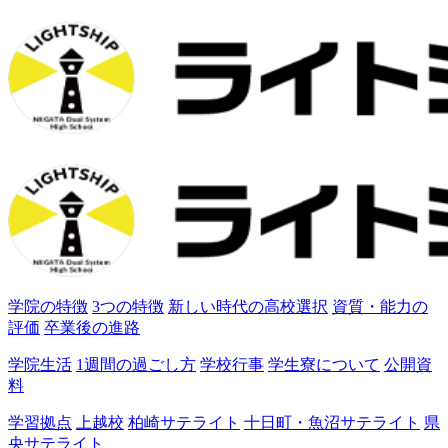
学院の特徴
3つの特徴
新しい時代の高校選択
資質・能力の
評価
卒業後の進路
学院生活
1週間の過ごし方
学校行事
学生寮について
公開資
料
学習拠点
上越校
柏崎サテライト
十日町・魚沼サテライト
県
央サテライト