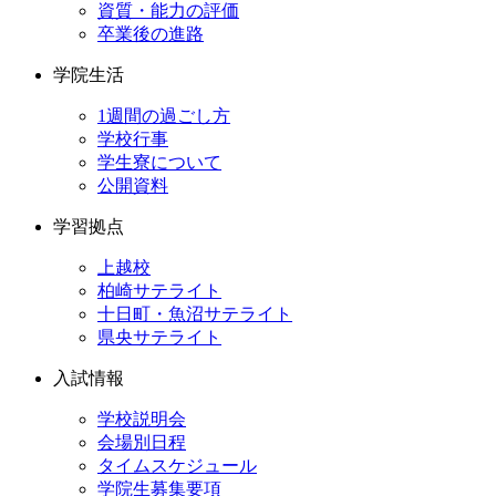
資質・能力の評価
卒業後の進路
学院生活
1週間の過ごし方
学校行事
学生寮について
公開資料
学習拠点
上越校
柏崎サテライト
十日町・魚沼サテライト
県央サテライト
入試情報
学校説明会
会場別日程
タイムスケジュール
学院生募集要項