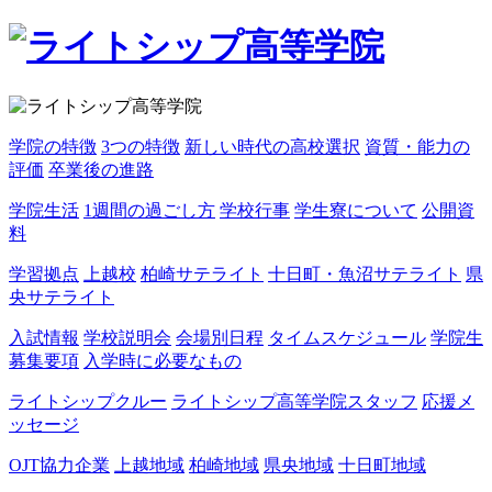
学院の特徴
3つの特徴
新しい時代の高校選択
資質・能力の
評価
卒業後の進路
学院生活
1週間の過ごし方
学校行事
学生寮について
公開資
料
学習拠点
上越校
柏崎サテライト
十日町・魚沼サテライト
県
央サテライト
入試情報
学校説明会
会場別日程
タイムスケジュール
学院生
募集要項
入学時に必要なもの
ライトシップクルー
ライトシップ高等学院スタッフ
応援メ
ッセージ
OJT協力企業
上越地域
柏崎地域
県央地域
十日町地域