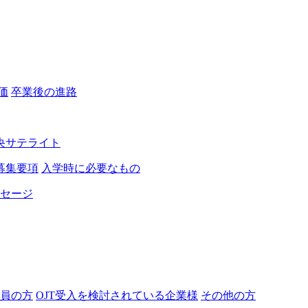
価
卒業後の進路
央サテライト
募集要項
入学時に必要なもの
セージ
員の方
OJT受入を検討されている企業様
その他の方