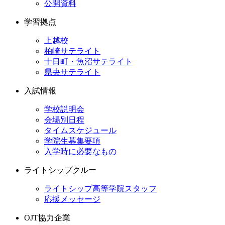
公開資料
学習拠点
上越校
柏崎サテライト
十日町・魚沼サテライト
県央サテライト
入試情報
学校説明会
会場別日程
タイムスケジュール
学院生募集要項
入学時に必要なもの
ライトシップクルー
ライトシップ高等学院スタッフ
応援メッセージ
OJT協力企業