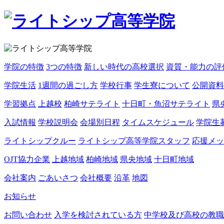
学院の特徴
3つの特徴
新しい時代の高校選択
資質・能力の評
学院生活
1週間の過ごし方
学校行事
学生寮について
公開資料
学習拠点
上越校
柏崎サテライト
十日町・魚沼サテライト
県
入試情報
学校説明会
会場別日程
タイムスケジュール
学院生
ライトシップクルー
ライトシップ高等学院スタッフ
応援メッ
OJT協力企業
上越地域
柏崎地域
県央地域
十日町地域
会社案内
ごあいさつ
会社概要
沿革
地図
お知らせ
お問い合わせ
入学を検討されている方
中学校及び高校の教職